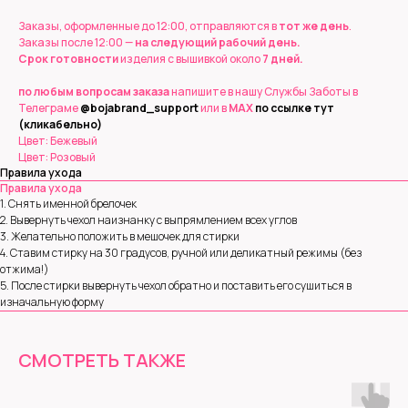
Заказы, оформленные до 12:00, отправляются в
тот же день
.
Заказы после 12:00 —
на следующий рабочий день.
Срок готовности
изделия с вышивкой около
7 дней.
по любым вопросам заказа
напишите в нашу Службы Заботы в
Телеграме
@bojabrand_support
или в
MAX
по ссылке тут
(кликабельно)
Цвет: Бежевый
Цвет: Розовый
Правила ухода
Правила ухода
1. Снять именной брелочек
2. Вывернуть чехол наизнанку с выпрямлением всех углов
3. Желательно положить в мешочек для стирки
4. Ставим стирку на 30 градусов, ручной или деликатный режимы (без
отжима!)
5. После стирки вывернуть чехол обратно и поставить его сушиться в
изначальную форму
ИП ОТРАШКЕВИЧ ОЛЬГА СЕРГЕЕВНА
СМОТРЕТЬ ТАКЖЕ
ИНН 771820946320
© 2021-2026 О. С. ОТРАШКЕВИЧ