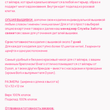
стайлера, который идеально впишется в любой интерьер, образ и
подарит много вдохновения. Внутри идет подклад из розовой
клетки.
ОПЦИЯ ВЫШИВКИ:
дополни свое изделие индивидуальной вышивкой
любым
словом / именем / инициалами!
Для этого просто выбирай
опцию в карточке товара и далее наш
менеджер Службы Заботы
свяжется
с вами для уточнения деталей вышивки.
Срок готовности
изделия с вышивкой около
7 дней
Для каждого изделия доступно
более 10 цветов нитей, 3 варианта
шрифта и одно расположение.
Самый удобный и безумно красивый чехол для стайлера, с вашим
именным брелочком! В него отлично помещаются стайлеры от
Dyson, а также других брендов — вместе с насадками и проводами
(кроме Bork и выпрямителя Dyson).
РАЗМЕРЫ: (ширина x длина х высота)
12 х 32 х 12 см
Верх: 100% хлопок
Подклад: 100% хлопок
Отправка и готовность заказов: