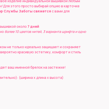
свое изделие индивидуальной вышивкой любым
и!
Для этого просто выбирай опцию в карточке
р Службы Заботы свяжется
с вами для
 вышивкой около
7 дней
пно
более 10 цветов нитей, 3 варианта шрифта и одно
ком не только идеально защищает и сохраняет
невероятно красивую эстетику, комфорт и стиль
идет ваш именной брелок на застежке!
тельно): (ширина x длина х высота)