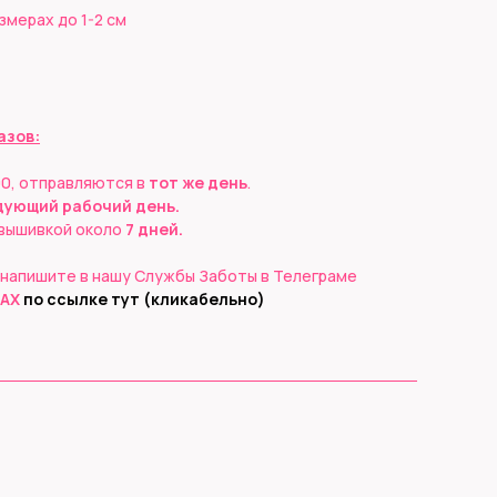
змерах до 1-2 см
азов:
00, отправляются в
тот же день
.
дующий рабочий день.
 вышивкой около
7 дней.
напишите в нашу Службы Заботы в Телеграме
AX
по ссылке тут (кликабельно)