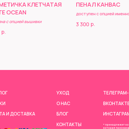
МЕТИЧКА КЛЕТЧАТАЯ
ПЕНАЛ КАНВАС
TE OCEAN
доступен с опцией именн
на с опцией вышивки
р.
3 300
УХОД
ТЕЛЕГРАМ-КАНАЛ
р.
О НАС
ВКОНТАКТЕ
ОСТАВКА
БЛОГ
ИНСТАГРАМ*
КОНТАКТЫ
* принадлежит компании Meta,
которая признана
экстремистской, запрещен на
территории РФ*