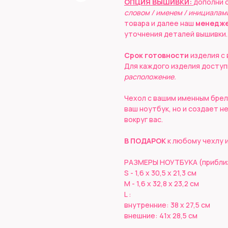
ОПЦИЯ ВЫШИВКИ:
дополни 
словом / именем / инициалам
товара и далее наш
менедже
уточнения деталей вышивки.
Срок готовности
изделия с
Для каждого изделия досту
расположение.
Чехол с вашим именным брел
ваш ноутбук, но и создает 
вокруг вас.
В ПОДАРОК
к любому чехлу 
РАЗМЕРЫ НОУТБУКА (приблизи
S - 1,6 х 30,5 х 21,3 см
M - 1,6 х 32,8 х 23,2 см
L :
внутренние: 38 х 27,5 см
внешние: 41х 28,5 см