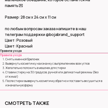
память 💌
Размер: 28 см x 24 см x 11 см
по любым вопросам заказа напишите в наш
телеграм поддержки
@bojabrand_support
Цвет: Розовый
Цвет: Красный
Правила ухода
Правила ухода
Снять именной брелочек
Вывернуть косметичку наизнанку с выпрямлением всех углов
Желательно положить в мешочек для стирки
Ставим стирку на 30 градусов, ручной или деликатный режимы (без
отжима!)
После стирки вывернуть косметичку обратно и поставить ее сушиться в
изначальную форму
ИП ОТРАШКЕВИЧ ОЛЬГА СЕРГЕЕВНА
ИНН 771820946320
СМОТРЕТЬ ТАКЖЕ
© 2021-2026 О. С. ОТРАШКЕВИЧ