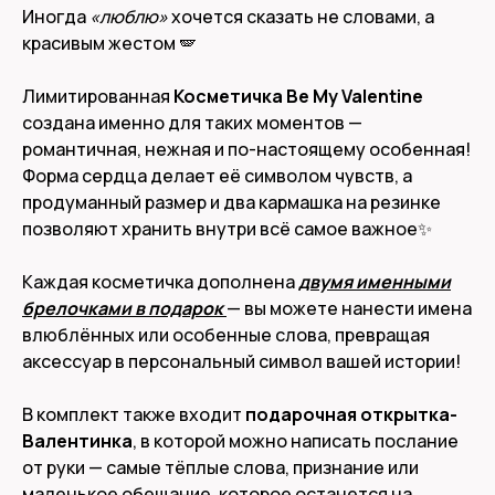
Иногда
«люблю»
хочется сказать не словами, а
красивым жестом 🪽
Лимитированная
Косметичка Be My Valentine
создана именно для таких моментов —
романтичная, нежная и по-настоящему особенная!
Форма сердца делает её символом чувств, а
продуманный размер и два кармашка на резинке
позволяют хранить внутри всё самое важное✨
Каждая косметичка дополнена
двумя именными
брелочками в подарок
— вы можете нанести имена
влюблённых или особенные слова, превращая
аксессуар в персональный символ вашей истории!
В комплект также входит
подарочная открытка-
Валентинка
, в которой можно написать послание
от руки — самые тёплые слова, признание или
маленькое обещание, которое останется на