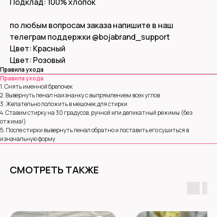
Подклад: 100% хлопок
по любым вопросам заказа напишите в наш
телеграм поддержки
@bojabrand_support
Цвет: Красный
Цвет: Розовый
Правила ухода
Правила ухода
1. Снять именной брелочек
2. Вывернуть пенал наизнанку с выпрямлением всех углов
3. Желательно положить в мешочек для стирки
4. Ставим стирку на 30 градусов, ручной или деликатный режимы (без
отжима!)
5. После стирки вывернуть пенал обратно и поставить его сушиться в
изначальную форму
СМОТРЕТЬ ТАКЖЕ
ИП ОТРАШКЕВИЧ ОЛЬГА СЕРГЕЕВНА
ИНН 771820946320
© 2021-2026 О. С. ОТРАШКЕВИЧ