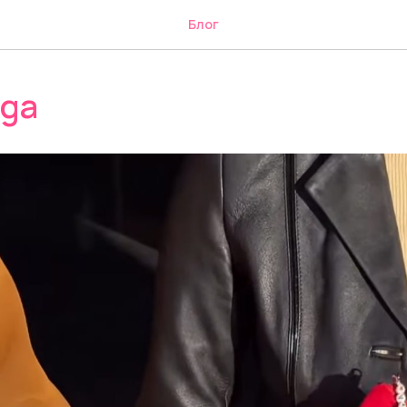
Блог
lga